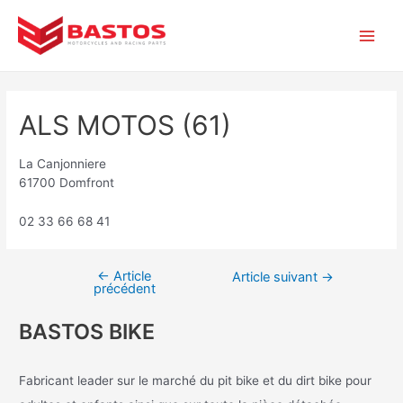
Aller
Navigation
Main
au
de
contenu
l’article
Men
ALS MOTOS (61)
La Canjonniere
61700 Domfront
02 33 66 68 41
←
Article
Article suivant
→
précédent
BASTOS BIKE
Fabricant leader sur le marché du pit bike et du dirt bike pour