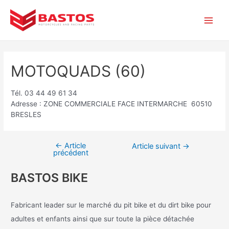
Aller
Navigation
Main
au
de
contenu
l’article
Men
MOTOQUADS (60)
Tél. 03 44 49 61 34
Adresse : ZONE COMMERCIALE FACE INTERMARCHE 60510
BRESLES
←
Article
Article suivant
→
précédent
BASTOS BIKE
Fabricant leader sur le marché du pit bike et du dirt bike pour
adultes et enfants ainsi que sur toute la pièce détachée