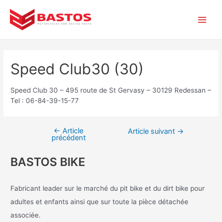
Aller
Navigation
Main
au
de
contenu
l’article
Men
Speed Club30 (30)
Speed Club 30 – 495 route de St Gervasy – 30129 Redessan –
Tel : 06-84-39-15-77
←
Article
Article suivant
→
précédent
BASTOS BIKE
Fabricant leader sur le marché du pit bike et du dirt bike pour
adultes et enfants ainsi que sur toute la pièce détachée
associée.